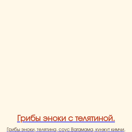
Грибы эноки с телятиной.
Грибы эноки, телятина, соус Вагамама, кунжут кимчи,