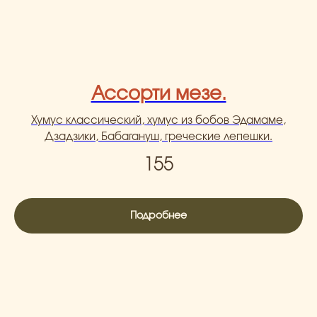
Ассорти мезе.
Хумус классический, хумус из бобов Эдамаме,
Дзадзики, Бабагануш, греческие лепешки.
155
Подробнее