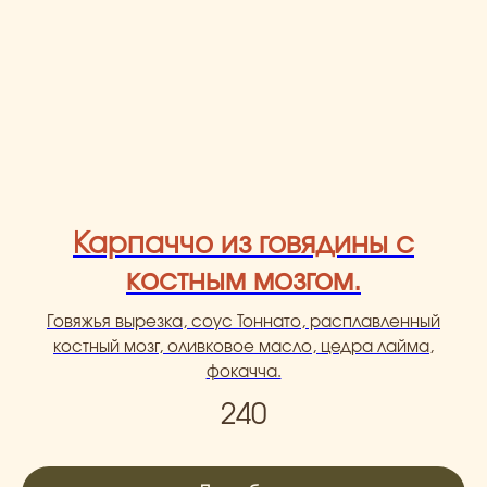
Карпаччо из говядины с
костным мозгом.
Говяжья вырезка, соус Тоннато, расплавленный
костный мозг, оливковое масло, цедра лайма,
фокачча.
240