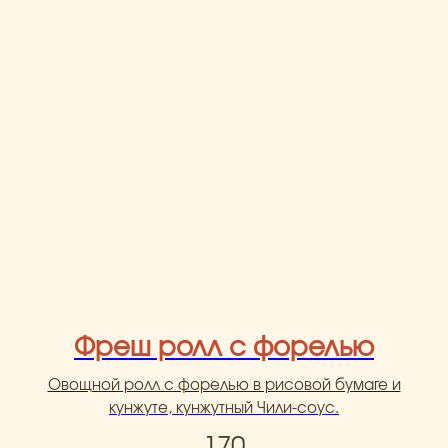
Фреш ролл с форелью
Овощной ролл с форелью в рисовой бумаге и
кунжуте, кунжутный Чили-соус.