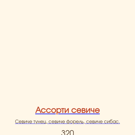
Ассорти севиче
Севиче тунец, севиче форель, севиче сибас.
320